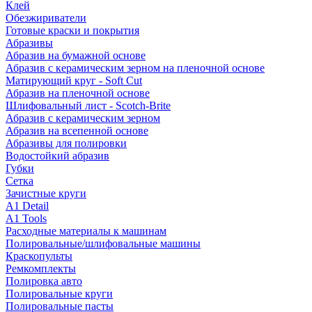
Клей
Обезжириватели
Готовые краски и покрытия
Абразивы
Абразив на бумажной основе
Абразив с керамическим зерном на пленочной основе
Матирующий круг - Soft Cut
Абразив на пленочной основе
Шлифовальный лист - Scotch-Brite
Абразив с керамическим зерном
Абразив на всепенной основе
Абразивы для полировки
Водостойкий абразив
Губки
Сетка
Зачистные круги
A1 Detail
A1 Tools
Расходные материалы к машинам
Полировальные/шлифовальные машины
Краскопульты
Ремкомплекты
Полировка авто
Полировальные круги
Полировальные пасты