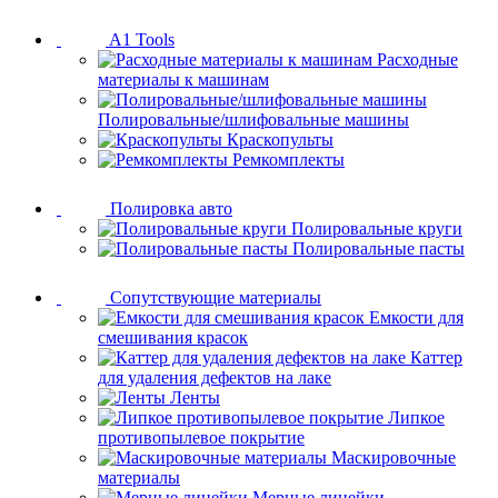
A1 Tools
Расходные
материалы к машинам
Полировальные/шлифовальные машины
Краскопульты
Ремкомплекты
Полировка авто
Полировальные круги
Полировальные пасты
Сопутствующие материалы
Емкости для
смешивания красок
Каттер
для удаления дефектов на лаке
Ленты
Липкое
противопылевое покрытие
Маскировочные
материалы
Мерные линейки