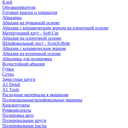
Клей
Обезжириватели
Готовые краски и покрытия
Абразивы
Абразив на бумажной основе
Абразив с керамическим зерном на пленочной основе
Матирующий круг - Soft Cut
Абразив на пленочной основе
Шлифовальный лист - Scotch-Brite
Абразив с керамическим зерном
Абразив на всепенной основе
Абразивы для полировки
Водостойкий абразив
Губки
Сетка
Зачистные круги
A1 Detail
A1 Tools
Расходные материалы к машинам
Полировальные/шлифовальные машины
Краскопульты
Ремкомплекты
Полировка авто
Полировальные круги
Полировальные пасты