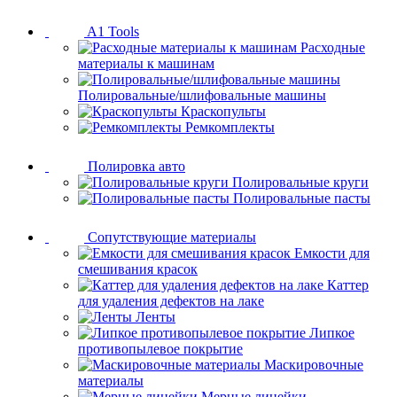
A1 Tools
Расходные
материалы к машинам
Полировальные/шлифовальные машины
Краскопульты
Ремкомплекты
Полировка авто
Полировальные круги
Полировальные пасты
Сопутствующие материалы
Емкости для
смешивания красок
Каттер
для удаления дефектов на лаке
Ленты
Липкое
противопылевое покрытие
Маскировочные
материалы
Мерные линейки