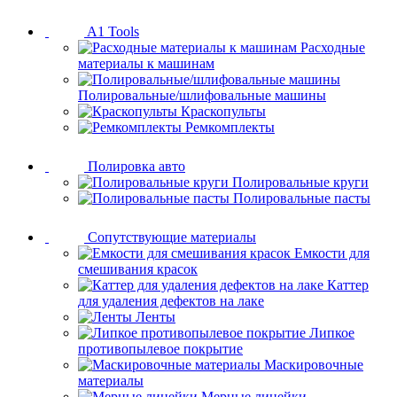
A1 Tools
Расходные
материалы к машинам
Полировальные/шлифовальные машины
Краскопульты
Ремкомплекты
Полировка авто
Полировальные круги
Полировальные пасты
Сопутствующие материалы
Емкости для
смешивания красок
Каттер
для удаления дефектов на лаке
Ленты
Липкое
противопылевое покрытие
Маскировочные
материалы
Мерные линейки