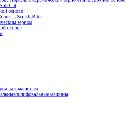
oft Cut
ной основе
лист - Scotch-Brite
ическим зерном
ной основе
ки
ериалы к машинам
альные/шлифовальные машины