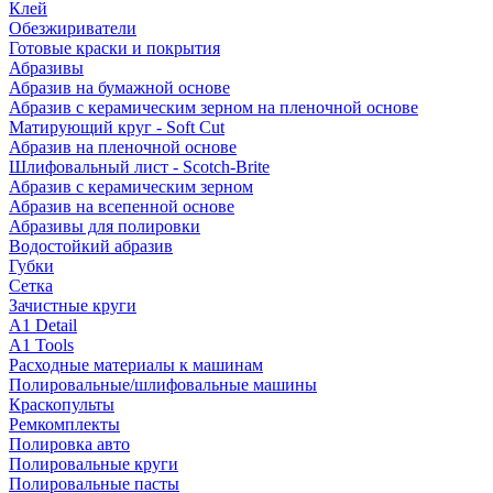
Клей
Обезжириватели
Готовые краски и покрытия
Абразивы
Абразив на бумажной основе
Абразив с керамическим зерном на пленочной основе
Матирующий круг - Soft Cut
Абразив на пленочной основе
Шлифовальный лист - Scotch-Brite
Абразив с керамическим зерном
Абразив на всепенной основе
Абразивы для полировки
Водостойкий абразив
Губки
Сетка
Зачистные круги
A1 Detail
A1 Tools
Расходные материалы к машинам
Полировальные/шлифовальные машины
Краскопульты
Ремкомплекты
Полировка авто
Полировальные круги
Полировальные пасты