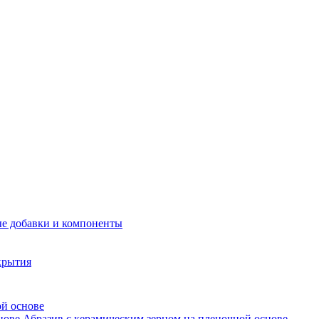
е добавки и компоненты
крытия
ой основе
Абразив с керамическим зерном на пленочной основе