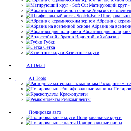
Матирующий круг - S
Абразив на пленоч
Шлифовальный 
Абразив с керам
Абразив на всепен
Абразивы для полиров
Водостойкий абразив
Губки
Сетка
Зачистные круги
A1 Detail
A1 Tools
Расходные мат
Полиров
Краскопульты
Ремкомплекты
Полировка авто
Полировальные круги
Полировальные пасты