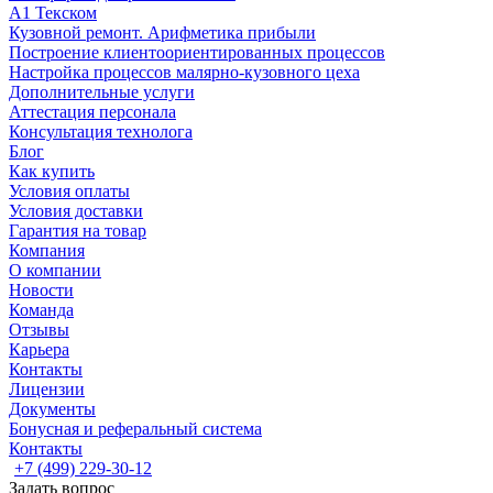
А1 Текском
Кузовной ремонт. Арифметика прибыли
Построение клиентоориентированных процессов
Настройка процессов малярно-кузовного цеха
Дополнительные услуги
Аттестация персонала
Консультация технолога
Блог
Как купить
Условия оплаты
Условия доставки
Гарантия на товар
Компания
О компании
Новости
Команда
Отзывы
Карьера
Контакты
Лицензии
Документы
Бонусная и реферальный система
Контакты
+7 (499) 229-30-12
Задать вопрос