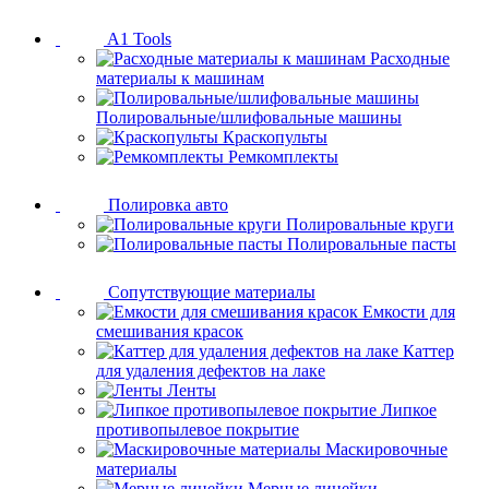
A1 Tools
Расходные
материалы к машинам
Полировальные/шлифовальные машины
Краскопульты
Ремкомплекты
Полировка авто
Полировальные круги
Полировальные пасты
Сопутствующие материалы
Емкости для
смешивания красок
Каттер
для удаления дефектов на лаке
Ленты
Липкое
противопылевое покрытие
Маскировочные
материалы
Мерные линейки