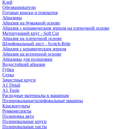
Клей
Обезжириватели
Готовые краски и покрытия
Абразивы
Абразив на бумажной основе
Абразив с керамическим зерном на пленочной основе
Матирующий круг - Soft Cut
Абразив на пленочной основе
Шлифовальный лист - Scotch-Brite
Абразив с керамическим зерном
Абразив на всепенной основе
Абразивы для полировки
Водостойкий абразив
Губки
Сетка
Зачистные круги
A1 Detail
A1 Tools
Расходные материалы к машинам
Полировальные/шлифовальные машины
Краскопульты
Ремкомплекты
Полировка авто
Полировальные круги
Полировальные пасты