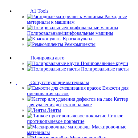
A1 Tools
Расходные
материалы к машинам
Полировальные/шлифовальные машины
Краскопульты
Ремкомплекты
Полировка авто
Полировальные круги
Полировальные пасты
Сопутствующие материалы
Емкости для
смешивания красок
Каттер
для удаления дефектов на лаке
Ленты
Липкое
противопылевое покрытие
Маскировочные
материалы
Мерные линейки