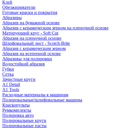
Клей
Обезжириватели
Готовые краски и покрытия
Абразивы
Абразив на бумажной основе
Абразив с керамическим зерном на пленочной основе
Матирующий круг - Soft Cut
Абразив на пленочной основе
Шлифовальный лист - Scotch-Brite
Абразив с керамическим зерном
Абразив на всепенной основе
Абразивы для полировки
Водостойкий абразив
Губки
Сетка
Зачистные круги
A1 Detail
A1 Tools
Расходные материалы к машинам
Полировальные/шлифовальные машины
Краскопульты
Ремкомплекты
Полировка авто
Полировальные круги
Полировальные пасты