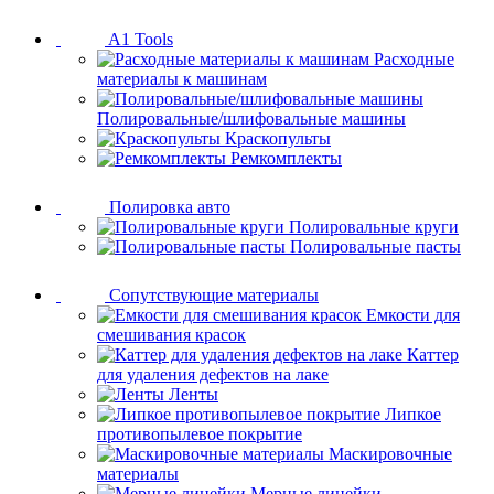
A1 Tools
Расходные
материалы к машинам
Полировальные/шлифовальные машины
Краскопульты
Ремкомплекты
Полировка авто
Полировальные круги
Полировальные пасты
Сопутствующие материалы
Емкости для
смешивания красок
Каттер
для удаления дефектов на лаке
Ленты
Липкое
противопылевое покрытие
Маскировочные
материалы
Мерные линейки