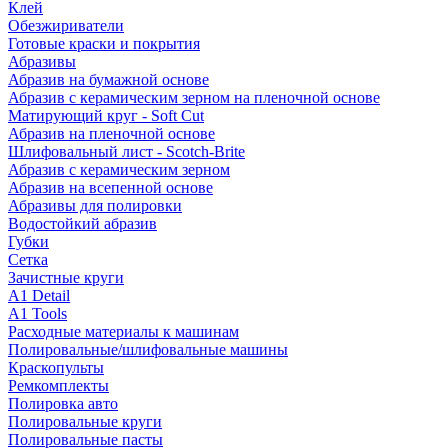
Клей
Обезжириватели
Готовые краски и покрытия
Абразивы
Абразив на бумажной основе
Абразив с керамическим зерном на пленочной основе
Матирующий круг - Soft Cut
Абразив на пленочной основе
Шлифовальный лист - Scotch-Brite
Абразив с керамическим зерном
Абразив на всепенной основе
Абразивы для полировки
Водостойкий абразив
Губки
Сетка
Зачистные круги
A1 Detail
A1 Tools
Расходные материалы к машинам
Полировальные/шлифовальные машины
Краскопульты
Ремкомплекты
Полировка авто
Полировальные круги
Полировальные пасты