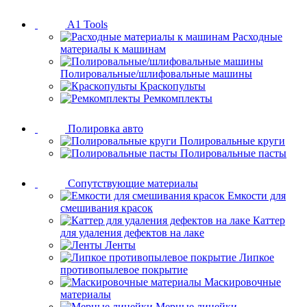
A1 Tools
Расходные
материалы к машинам
Полировальные/шлифовальные машины
Краскопульты
Ремкомплекты
Полировка авто
Полировальные круги
Полировальные пасты
Сопутствующие материалы
Емкости для
смешивания красок
Каттер
для удаления дефектов на лаке
Ленты
Липкое
противопылевое покрытие
Маскировочные
материалы
Мерные линейки