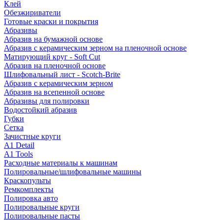
Клей
Обезжириватели
Готовые краски и покрытия
Абразивы
Абразив на бумажной основе
Абразив с керамическим зерном на пленочной основе
Матирующий круг - Soft Cut
Абразив на пленочной основе
Шлифовальный лист - Scotch-Brite
Абразив с керамическим зерном
Абразив на всепенной основе
Абразивы для полировки
Водостойкий абразив
Губки
Сетка
Зачистные круги
A1 Detail
A1 Tools
Расходные материалы к машинам
Полировальные/шлифовальные машины
Краскопульты
Ремкомплекты
Полировка авто
Полировальные круги
Полировальные пасты