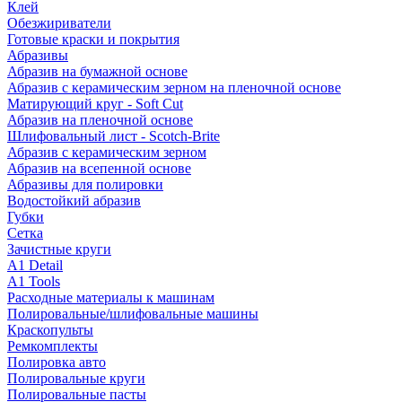
Клей
Обезжириватели
Готовые краски и покрытия
Абразивы
Абразив на бумажной основе
Абразив с керамическим зерном на пленочной основе
Матирующий круг - Soft Cut
Абразив на пленочной основе
Шлифовальный лист - Scotch-Brite
Абразив с керамическим зерном
Абразив на всепенной основе
Абразивы для полировки
Водостойкий абразив
Губки
Сетка
Зачистные круги
A1 Detail
A1 Tools
Расходные материалы к машинам
Полировальные/шлифовальные машины
Краскопульты
Ремкомплекты
Полировка авто
Полировальные круги
Полировальные пасты