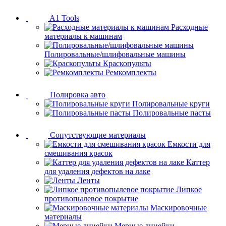
A1 Tools
Расходные
материалы к машинам
Полировальные/шлифовальные машины
Краскопульты
Ремкомплекты
Полировка авто
Полировальные круги
Полировальные пасты
Сопутствующие материалы
Емкости для
смешивания красок
Каттер
для удаления дефектов на лаке
Ленты
Липкое
противопылевое покрытие
Маскировочные
материалы
Мерные линейки