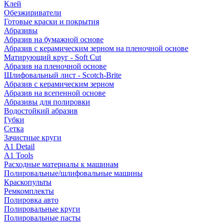
Клей
Обезжириватели
Готовые краски и покрытия
Абразивы
Абразив на бумажной основе
Абразив с керамическим зерном на пленочной основе
Матирующий круг - Soft Cut
Абразив на пленочной основе
Шлифовальный лист - Scotch-Brite
Абразив с керамическим зерном
Абразив на всепенной основе
Абразивы для полировки
Водостойкий абразив
Губки
Сетка
Зачистные круги
A1 Detail
A1 Tools
Расходные материалы к машинам
Полировальные/шлифовальные машины
Краскопульты
Ремкомплекты
Полировка авто
Полировальные круги
Полировальные пасты