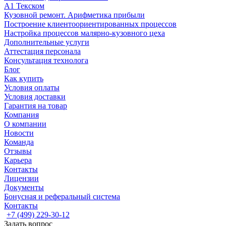
А1 Текском
Кузовной ремонт. Арифметика прибыли
Построение клиентоориентированных процессов
Настройка процессов малярно-кузовного цеха
Дополнительные услуги
Аттестация персонала
Консультация технолога
Блог
Как купить
Условия оплаты
Условия доставки
Гарантия на товар
Компания
О компании
Новости
Команда
Отзывы
Карьера
Контакты
Лицензии
Документы
Бонусная и реферальный система
Контакты
+7 (499) 229-30-12
Задать вопрос