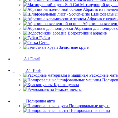
Матирующий круг - S
Абразив на пленоч
Шлифовальный 
Абразив с керам
Абразив на всепен
Абразивы для полиров
Водостойкий абразив
Губки
Сетка
Зачистные круги
A1 Detail
A1 Tools
Расходные мат
Полиров
Краскопульты
Ремкомплекты
Полировка авто
Полировальные круги
Полировальные пасты