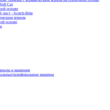
oft Cut
ной основе
лист - Scotch-Brite
ическим зерном
ной основе
ки
ериалы к машинам
альные/шлифовальные машины