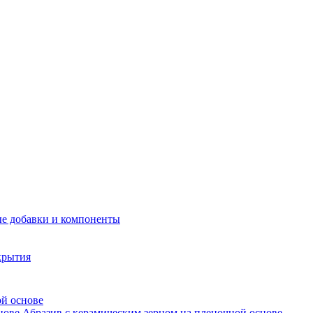
е добавки и компоненты
крытия
ой основе
Абразив с керамическим зерном на пленочной основе