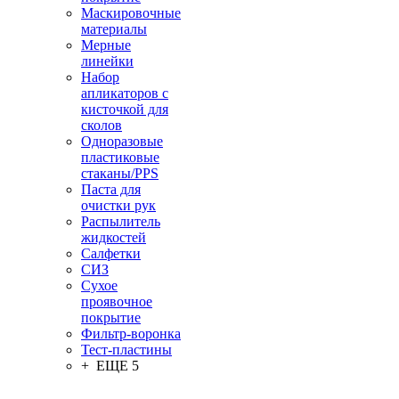
Маскировочные
материалы
Мерные
линейки
Набор
апликаторов с
кисточкой для
сколов
Одноразовые
пластиковые
стаканы/PPS
Паста для
очистки рук
Распылитель
жидкостей
Салфетки
СИЗ
Сухое
проявочное
покрытие
Фильтр-воронка
Тест-пластины
+ ЕЩЕ 5