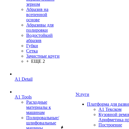
зерном
Абразив на
всепенной
основе
Абразивы для
полировки
Водостойкий
абразив
Губки
Сетка
Зачистные круги
+ ЕЩЕ 2
A1 Detail
Услуги
A1 Tools
Расходные
Платформа для разв
материалы к
А1 Текском
машинам
Кузовной ремо
Полировальные/
Арифметика п
шлифовальные
Построение
машины