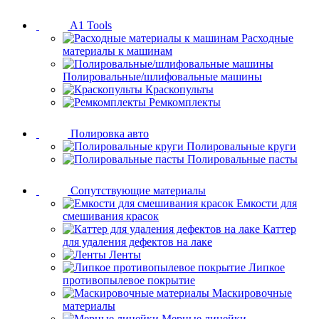
A1 Tools
Расходные
материалы к машинам
Полировальные/шлифовальные машины
Краскопульты
Ремкомплекты
Полировка авто
Полировальные круги
Полировальные пасты
Сопутствующие материалы
Емкости для
смешивания красок
Каттер
для удаления дефектов на лаке
Ленты
Липкое
противопылевое покрытие
Маскировочные
материалы
Мерные линейки