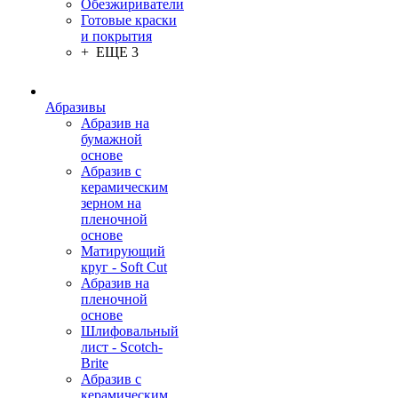
Обезжириватели
Готовые краски
и покрытия
+ ЕЩЕ 3
Абразивы
Абразив на
бумажной
основе
Абразив с
керамическим
зерном на
пленочной
основе
Матирующий
круг - Soft Cut
Абразив на
пленочной
основе
Шлифовальный
лист - Scotch-
Brite
Абразив с
керамическим