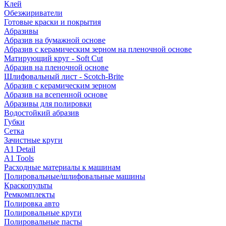
Клей
Обезжириватели
Готовые краски и покрытия
Абразивы
Абразив на бумажной основе
Абразив с керамическим зерном на пленочной основе
Матирующий круг - Soft Cut
Абразив на пленочной основе
Шлифовальный лист - Scotch-Brite
Абразив с керамическим зерном
Абразив на всепенной основе
Абразивы для полировки
Водостойкий абразив
Губки
Сетка
Зачистные круги
A1 Detail
A1 Tools
Расходные материалы к машинам
Полировальные/шлифовальные машины
Краскопульты
Ремкомплекты
Полировка авто
Полировальные круги
Полировальные пасты