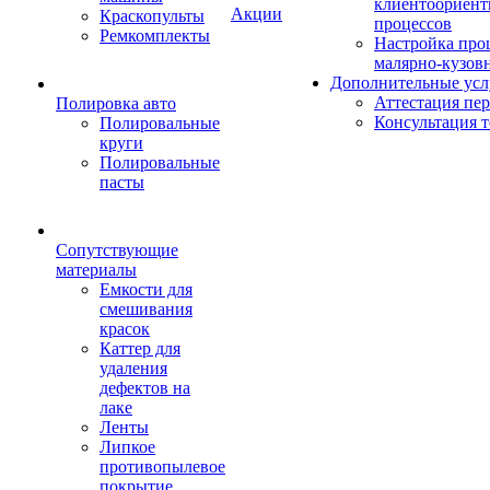
клиентоориен
Акции
Краскопульты
процессов
Ремкомплекты
Настройка про
малярно-кузов
Дополнительные усл
Аттестация пе
Полировка авто
Консультация 
Полировальные
круги
Полировальные
пасты
Сопутствующие
материалы
Емкости для
смешивания
красок
Каттер для
удаления
дефектов на
лаке
Ленты
Липкое
противопылевое
покрытие