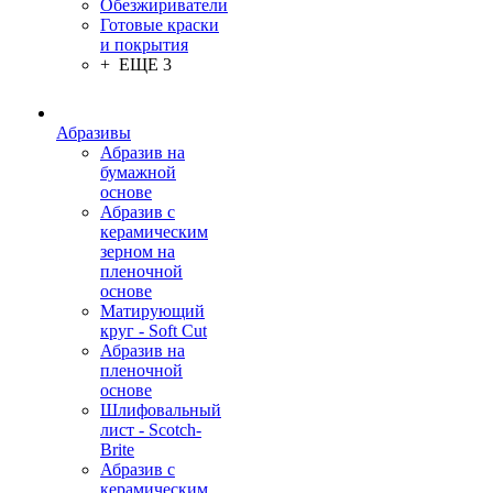
Обезжириватели
Готовые краски
и покрытия
+ ЕЩЕ 3
Абразивы
Абразив на
бумажной
основе
Абразив с
керамическим
зерном на
пленочной
основе
Матирующий
круг - Soft Cut
Абразив на
пленочной
основе
Шлифовальный
лист - Scotch-
Brite
Абразив с
керамическим