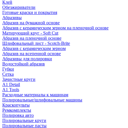
Клей
Обезжириватели
Готовые краски и покрытия
Абразивы
Абразив на бумажной основе
Абразив с керамическим зерном на пленочной основе
Матирующий круг - Soft Cut
Абразив на пленочной основе
Шлифовальный лист - Scotch-Brite
Абразив с керамическим зерном
Абразив на всепенной основе
Абразивы для полировки
Водостойкий абразив
Губки
Сетка
Зачистные круги
A1 Detail
A1 Tools
Расходные материалы к машинам
Полировальные/шлифовальные машины
Краскопульты
Ремкомплекты
Полировка авто
Полировальные круги
Полировальные пасты