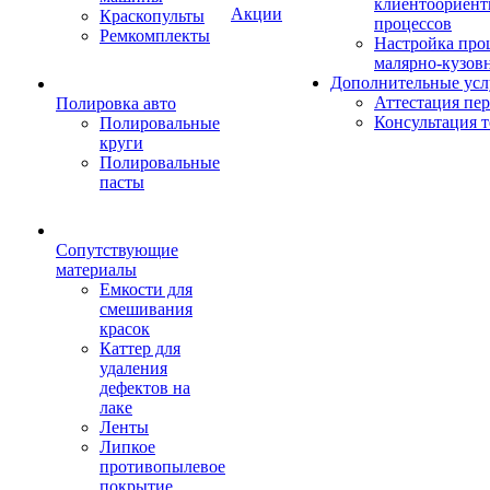
клиентоориен
Акции
Краскопульты
процессов
Ремкомплекты
Настройка про
малярно-кузов
Дополнительные усл
Аттестация пе
Полировка авто
Консультация 
Полировальные
круги
Полировальные
пасты
Сопутствующие
материалы
Емкости для
смешивания
красок
Каттер для
удаления
дефектов на
лаке
Ленты
Липкое
противопылевое
покрытие