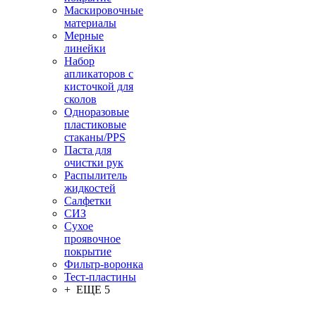
Маскировочные
материалы
Мерные
линейки
Набор
апликаторов с
кисточкой для
сколов
Одноразовые
пластиковые
стаканы/PPS
Паста для
очистки рук
Распылитель
жидкостей
Салфетки
СИЗ
Сухое
проявочное
покрытие
Фильтр-воронка
Тест-пластины
+ ЕЩЕ 5