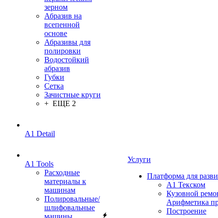
зерном
Абразив на
всепенной
основе
Абразивы для
полировки
Водостойкий
абразив
Губки
Сетка
Зачистные круги
+ ЕЩЕ 2
A1 Detail
Услуги
A1 Tools
Расходные
Платформа для разв
материалы к
А1 Текском
машинам
Кузовной ремо
Полировальные/
Арифметика п
шлифовальные
Построение
машины