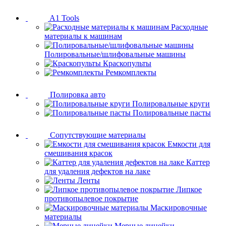
A1 Tools
Расходные
материалы к машинам
Полировальные/шлифовальные машины
Краскопульты
Ремкомплекты
Полировка авто
Полировальные круги
Полировальные пасты
Сопутствующие материалы
Емкости для
смешивания красок
Каттер
для удаления дефектов на лаке
Ленты
Липкое
противопылевое покрытие
Маскировочные
материалы
Мерные линейки