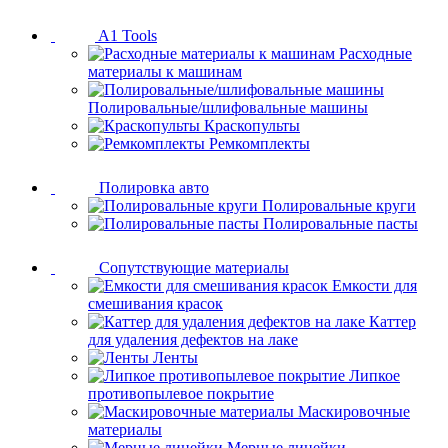
A1 Tools
Расходные
материалы к машинам
Полировальные/шлифовальные машины
Краскопульты
Ремкомплекты
Полировка авто
Полировальные круги
Полировальные пасты
Сопутствующие материалы
Емкости для
смешивания красок
Каттер
для удаления дефектов на лаке
Ленты
Липкое
противопылевое покрытие
Маскировочные
материалы
Мерные линейки