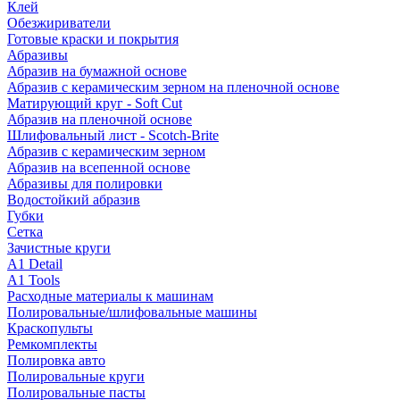
Клей
Обезжириватели
Готовые краски и покрытия
Абразивы
Абразив на бумажной основе
Абразив с керамическим зерном на пленочной основе
Матирующий круг - Soft Cut
Абразив на пленочной основе
Шлифовальный лист - Scotch-Brite
Абразив с керамическим зерном
Абразив на всепенной основе
Абразивы для полировки
Водостойкий абразив
Губки
Сетка
Зачистные круги
A1 Detail
A1 Tools
Расходные материалы к машинам
Полировальные/шлифовальные машины
Краскопульты
Ремкомплекты
Полировка авто
Полировальные круги
Полировальные пасты