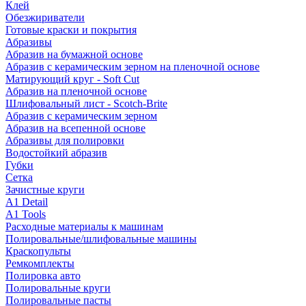
Клей
Обезжириватели
Готовые краски и покрытия
Абразивы
Абразив на бумажной основе
Абразив с керамическим зерном на пленочной основе
Матирующий круг - Soft Cut
Абразив на пленочной основе
Шлифовальный лист - Scotch-Brite
Абразив с керамическим зерном
Абразив на всепенной основе
Абразивы для полировки
Водостойкий абразив
Губки
Сетка
Зачистные круги
A1 Detail
A1 Tools
Расходные материалы к машинам
Полировальные/шлифовальные машины
Краскопульты
Ремкомплекты
Полировка авто
Полировальные круги
Полировальные пасты