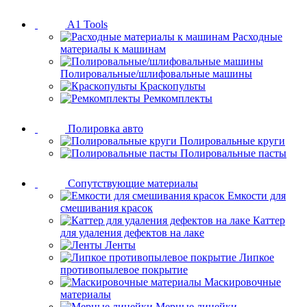
A1 Tools
Расходные
материалы к машинам
Полировальные/шлифовальные машины
Краскопульты
Ремкомплекты
Полировка авто
Полировальные круги
Полировальные пасты
Сопутствующие материалы
Емкости для
смешивания красок
Каттер
для удаления дефектов на лаке
Ленты
Липкое
противопылевое покрытие
Маскировочные
материалы
Мерные линейки