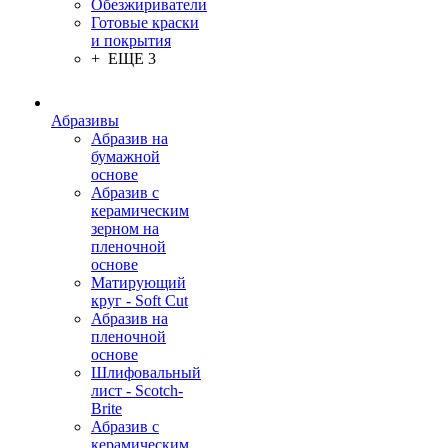
Обезжириватели
Готовые краски
и покрытия
+ ЕЩЕ 3
Абразивы
Абразив на
бумажной
основе
Абразив с
керамическим
зерном на
пленочной
основе
Матирующий
круг - Soft Cut
Абразив на
пленочной
основе
Шлифовальный
лист - Scotch-
Brite
Абразив с
керамическим