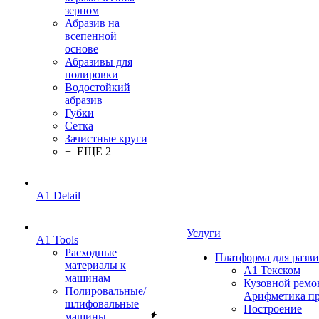
зерном
Абразив на
всепенной
основе
Абразивы для
полировки
Водостойкий
абразив
Губки
Сетка
Зачистные круги
+ ЕЩЕ 2
A1 Detail
Услуги
A1 Tools
Расходные
Платформа для разв
материалы к
А1 Текском
машинам
Кузовной ремо
Полировальные/
Арифметика п
шлифовальные
Построение
машины