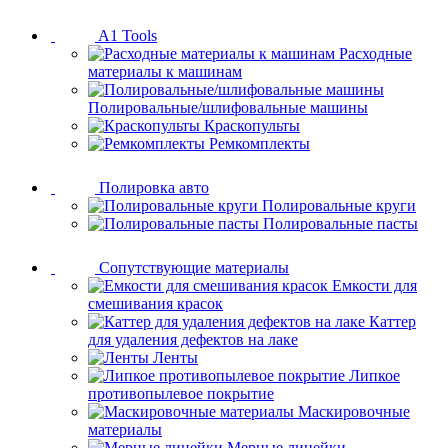
A1 Tools
Расходные
материалы к машинам
Полировальные/шлифовальные машины
Краскопульты
Ремкомплекты
Полировка авто
Полировальные круги
Полировальные пасты
Сопутствующие материалы
Емкости для
смешивания красок
Каттер
для удаления дефектов на лаке
Ленты
Липкое
противопылевое покрытие
Маскировочные
материалы
Мерные линейки