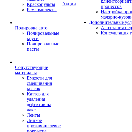
клиентоориен
Акции
Краскопульты
процессов
Ремкомплекты
Настройка про
малярно-кузов
Дополнительные усл
Аттестация пе
Полировка авто
Консультация 
Полировальные
круги
Полировальные
пасты
Сопутствующие
материалы
Емкости для
смешивания
красок
Каттер для
удаления
дефектов на
лаке
Ленты
Липкое
противопылевое
покрытие