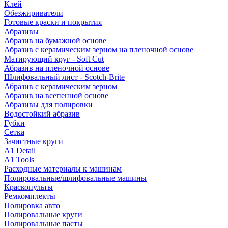
Клей
Обезжириватели
Готовые краски и покрытия
Абразивы
Абразив на бумажной основе
Абразив с керамическим зерном на пленочной основе
Матирующий круг - Soft Cut
Абразив на пленочной основе
Шлифовальный лист - Scotch-Brite
Абразив с керамическим зерном
Абразив на всепенной основе
Абразивы для полировки
Водостойкий абразив
Губки
Сетка
Зачистные круги
A1 Detail
A1 Tools
Расходные материалы к машинам
Полировальные/шлифовальные машины
Краскопульты
Ремкомплекты
Полировка авто
Полировальные круги
Полировальные пасты