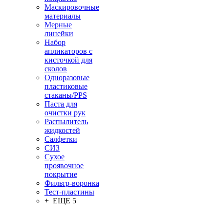
Маскировочные
материалы
Мерные
линейки
Набор
апликаторов с
кисточкой для
сколов
Одноразовые
пластиковые
стаканы/PPS
Паста для
очистки рук
Распылитель
жидкостей
Салфетки
СИЗ
Сухое
проявочное
покрытие
Фильтр-воронка
Тест-пластины
+ ЕЩЕ 5