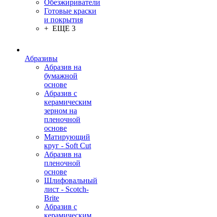
Обезжириватели
Готовые краски
и покрытия
+ ЕЩЕ 3
Абразивы
Абразив на
бумажной
основе
Абразив с
керамическим
зерном на
пленочной
основе
Матирующий
круг - Soft Cut
Абразив на
пленочной
основе
Шлифовальный
лист - Scotch-
Brite
Абразив с
керамическим