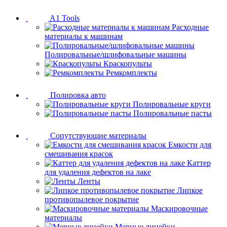
A1 Tools
Расходные
материалы к машинам
Полировальные/шлифовальные машины
Краскопульты
Ремкомплекты
Полировка авто
Полировальные круги
Полировальные пасты
Сопутствующие материалы
Емкости для
смешивания красок
Каттер
для удаления дефектов на лаке
Ленты
Липкое
противопылевое покрытие
Маскировочные
материалы
Мерные линейки