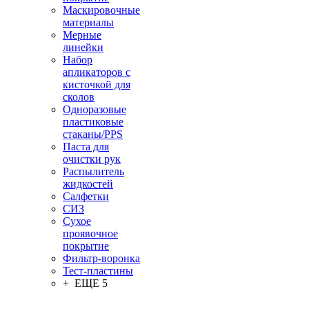
Маскировочные
материалы
Мерные
линейки
Набор
апликаторов с
кисточкой для
сколов
Одноразовые
пластиковые
стаканы/PPS
Паста для
очистки рук
Распылитель
жидкостей
Салфетки
СИЗ
Сухое
проявочное
покрытие
Фильтр-воронка
Тест-пластины
+ ЕЩЕ 5