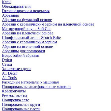
Клей
Обезжириватели
Готовые краски и покрытия
Абразивы
Абразив на бумажной основе
Абразив с керамическим зерном на пленочной основе
Матирующий круг - Soft Cut
Абразив на пленочной основе
Шлифовальный лист - Scotch-Brite
Абразив с керамическим зерном
Абразив на всепенной основе
Абразивы для полировки
Водостойкий абразив
Губки
Сетка
Зачистные круги
A1 Detail
A1 Tools
Расходные материалы к машинам
Полировальные/шлифовальные машины
Краскопульты
Ремкомплекты
Полировка авто
Полировальные круги
Полировальные пасты