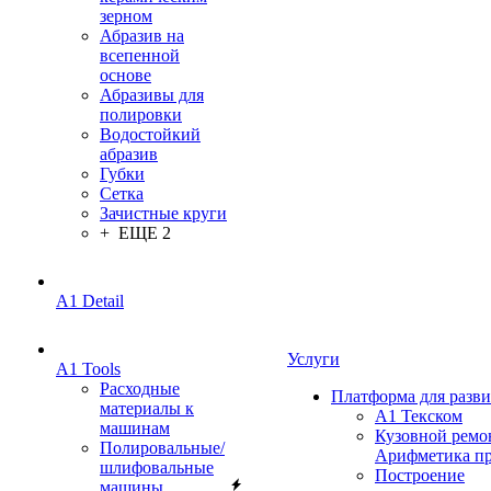
зерном
Абразив на
всепенной
основе
Абразивы для
полировки
Водостойкий
абразив
Губки
Сетка
Зачистные круги
+ ЕЩЕ 2
A1 Detail
Услуги
A1 Tools
Расходные
Платформа для разв
материалы к
А1 Текском
машинам
Кузовной ремо
Полировальные/
Арифметика п
шлифовальные
Построение
машины