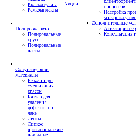
клиентоориен
Акции
Краскопульты
процессов
Ремкомплекты
Настройка про
малярно-кузов
Дополнительные усл
Аттестация пе
Полировка авто
Консультация 
Полировальные
круги
Полировальные
пасты
Сопутствующие
материалы
Емкости для
смешивания
красок
Каттер для
удаления
дефектов на
лаке
Ленты
Липкое
противопылевое
покрытие