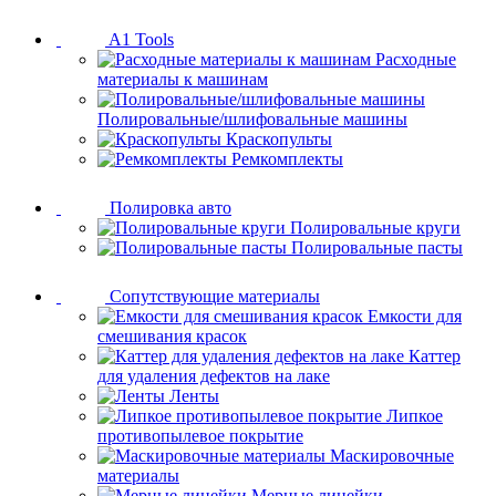
A1 Tools
Расходные
материалы к машинам
Полировальные/шлифовальные машины
Краскопульты
Ремкомплекты
Полировка авто
Полировальные круги
Полировальные пасты
Сопутствующие материалы
Емкости для
смешивания красок
Каттер
для удаления дефектов на лаке
Ленты
Липкое
противопылевое покрытие
Маскировочные
материалы
Мерные линейки