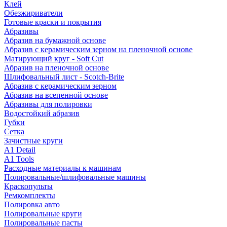
Клей
Обезжириватели
Готовые краски и покрытия
Абразивы
Абразив на бумажной основе
Абразив с керамическим зерном на пленочной основе
Матирующий круг - Soft Cut
Абразив на пленочной основе
Шлифовальный лист - Scotch-Brite
Абразив с керамическим зерном
Абразив на всепенной основе
Абразивы для полировки
Водостойкий абразив
Губки
Сетка
Зачистные круги
A1 Detail
A1 Tools
Расходные материалы к машинам
Полировальные/шлифовальные машины
Краскопульты
Ремкомплекты
Полировка авто
Полировальные круги
Полировальные пасты