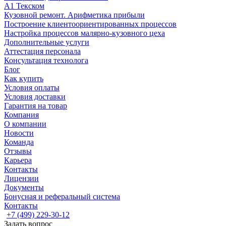
А1 Текском
Кузовной ремонт. Арифметика прибыли
Построение клиентоориентированных процессов
Настройка процессов малярно-кузовного цеха
Дополнительные услуги
Аттестация персонала
Консультация технолога
Блог
Как купить
Условия оплаты
Условия доставки
Гарантия на товар
Компания
О компании
Новости
Команда
Отзывы
Карьера
Контакты
Лицензии
Документы
Бонусная и реферальный система
Контакты
+7 (499) 229-30-12
Задать вопрос