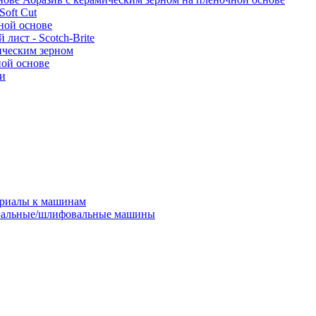
oft Cut
ной основе
лист - Scotch-Brite
ическим зерном
ной основе
ки
ериалы к машинам
альные/шлифовальные машины