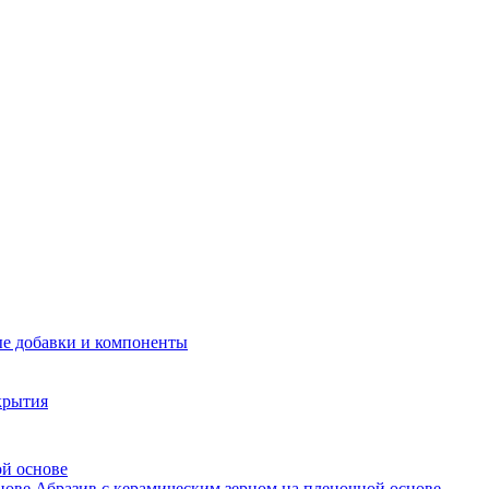
е добавки и компоненты
крытия
ой основе
Абразив с керамическим зерном на пленочной основе