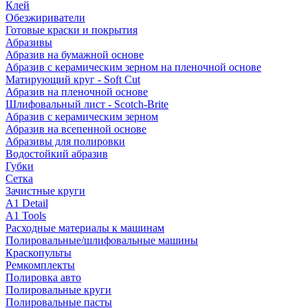
Клей
Обезжириватели
Готовые краски и покрытия
Абразивы
Абразив на бумажной основе
Абразив с керамическим зерном на пленочной основе
Матирующий круг - Soft Cut
Абразив на пленочной основе
Шлифовальный лист - Scotch-Brite
Абразив с керамическим зерном
Абразив на всепенной основе
Абразивы для полировки
Водостойкий абразив
Губки
Сетка
Зачистные круги
A1 Detail
A1 Tools
Расходные материалы к машинам
Полировальные/шлифовальные машины
Краскопульты
Ремкомплекты
Полировка авто
Полировальные круги
Полировальные пасты