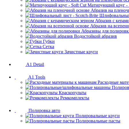
Матирующий круг - S
Абразив на пленоч
Шлифовальный 
Абразив с керам
Абразив на всепен
Абразивы для полиров
Водостойкий абразив
Губки
Сетка
Зачистные круги
A1 Detail
A1 Tools
Расходные мат
Полиров
Краскопульты
Ремкомплекты
Полировка авто
Полировальные круги
Полировальные пасты