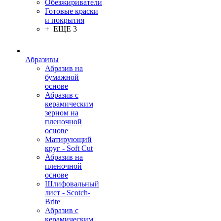
Обезжириватели
Готовые краски
и покрытия
+ ЕЩЕ 3
Абразивы
Абразив на
бумажной
основе
Абразив с
керамическим
зерном на
пленочной
основе
Матирующий
круг - Soft Cut
Абразив на
пленочной
основе
Шлифовальный
лист - Scotch-
Brite
Абразив с
керамическим