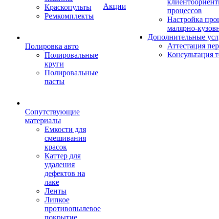
клиентоориен
Акции
Краскопульты
процессов
Ремкомплекты
Настройка про
малярно-кузов
Дополнительные усл
Аттестация пе
Полировка авто
Консультация 
Полировальные
круги
Полировальные
пасты
Сопутствующие
материалы
Емкости для
смешивания
красок
Каттер для
удаления
дефектов на
лаке
Ленты
Липкое
противопылевое
покрытие