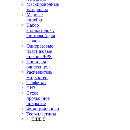
Маскировочные
материалы
Мерные
линейки
Набор
апликаторов с
кисточкой для
сколов
Одноразовые
пластиковые
стаканы/PPS
Паста для
очистки рук
Распылитель
жидкостей
Салфетки
СИЗ
Сухое
проявочное
покрытие
Фильтр-воронка
Тест-пластины
+ ЕЩЕ 5