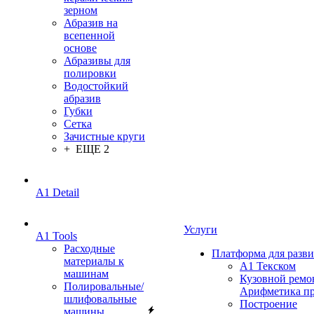
зерном
Абразив на
всепенной
основе
Абразивы для
полировки
Водостойкий
абразив
Губки
Сетка
Зачистные круги
+ ЕЩЕ 2
A1 Detail
Услуги
A1 Tools
Расходные
Платформа для разв
материалы к
А1 Текском
машинам
Кузовной ремо
Полировальные/
Арифметика п
шлифовальные
Построение
машины