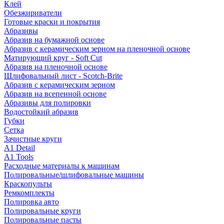
Клей
Обезжириватели
Готовые краски и покрытия
Абразивы
Абразив на бумажной основе
Абразив с керамическим зерном на пленочной основе
Матирующий круг - Soft Cut
Абразив на пленочной основе
Шлифовальный лист - Scotch-Brite
Абразив с керамическим зерном
Абразив на всепенной основе
Абразивы для полировки
Водостойкий абразив
Губки
Сетка
Зачистные круги
A1 Detail
A1 Tools
Расходные материалы к машинам
Полировальные/шлифовальные машины
Краскопульты
Ремкомплекты
Полировка авто
Полировальные круги
Полировальные пасты