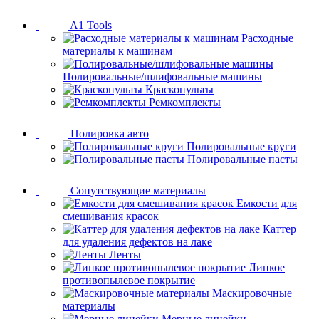
A1 Tools
Расходные
материалы к машинам
Полировальные/шлифовальные машины
Краскопульты
Ремкомплекты
Полировка авто
Полировальные круги
Полировальные пасты
Сопутствующие материалы
Емкости для
смешивания красок
Каттер
для удаления дефектов на лаке
Ленты
Липкое
противопылевое покрытие
Маскировочные
материалы
Мерные линейки